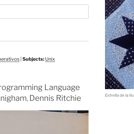
perativos
|
Subjects:
Unix
programming Language
Estrella de la Il
rnigham
,
Dennis Ritchie