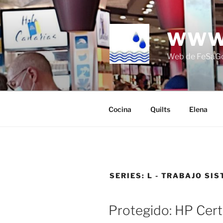
Saltar
al
contenido
WWW
Web de FeSaG
Cocina
Quilts
Elena
SERIES:
L - TRABAJO SI
Protegido: HP Cert