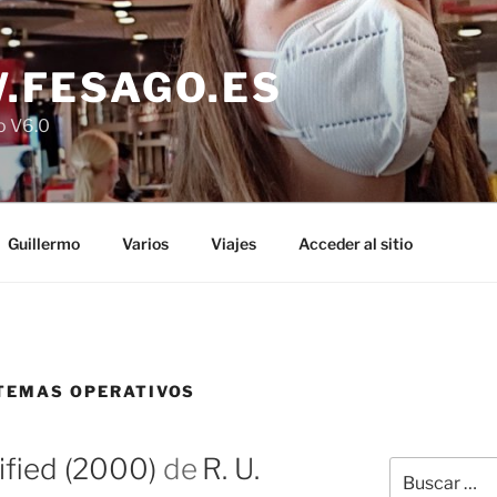
.FESAGO.ES
o V6.0
Guillermo
Varios
Viajes
Acceder al sitio
STEMAS OPERATIVOS
ified (2000)
de
R. U.
Buscar
por: