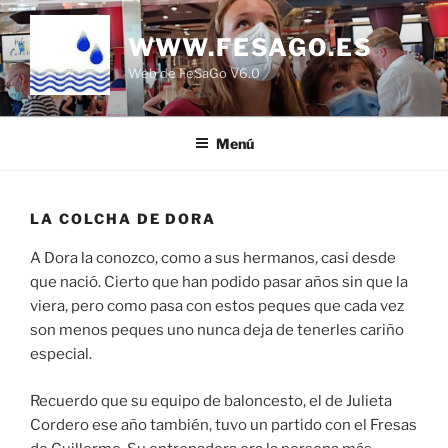
Saltar
al
WWW.FESAGO.ES
contenido
Web de FeSaGo V6.0
Menú
LA COLCHA DE DORA
A Dora la conozco, como a sus hermanos, casi desde
que nació. Cierto que han podido pasar años sin que la
viera, pero como pasa con estos peques que cada vez
son menos peques uno nunca deja de tenerles cariño
especial.
Recuerdo que su equipo de baloncesto, el de Julieta
Cordero ese año también, tuvo un partido con el Fresas