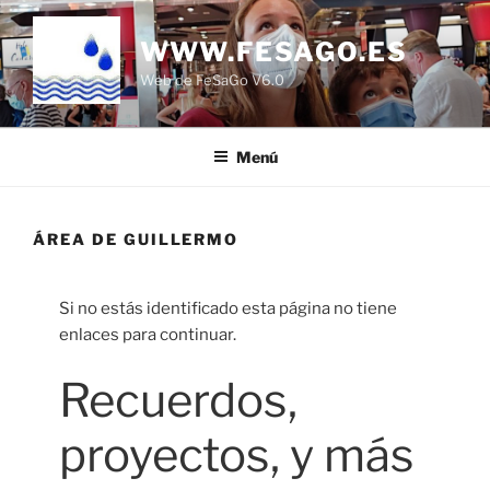
Saltar
al
WWW.FESAGO.ES
contenido
Web de FeSaGo V6.0
Menú
ÁREA DE GUILLERMO
Si no estás identificado esta página no tiene
enlaces para continuar.
Recuerdos,
proyectos, y más