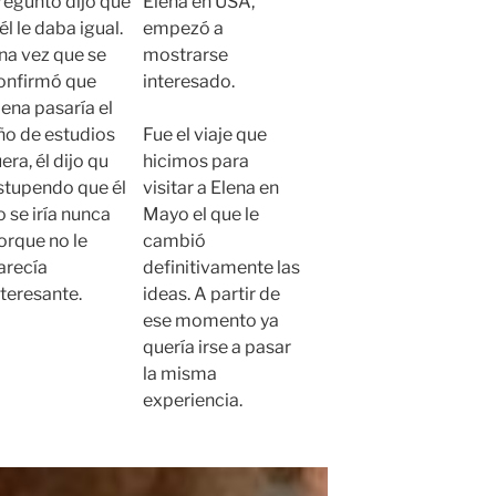
reguntó dijo que
Elena en USA,
él le daba igual.
empezó a
na vez que se
mostrarse
onfirmó que
interesado.
lena pasaría el
ño de estudios
Fue el viaje que
era, él dijo qu
hicimos para
stupendo que él
visitar a Elena en
o se iría nunca
Mayo el que le
orque no le
cambió
arecía
definitivamente las
nteresante.
ideas. A partir de
ese momento ya
quería irse a pasar
la misma
experiencia.