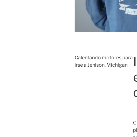
Calentando motores para
irse a Jenison, Míchigan
C
pi