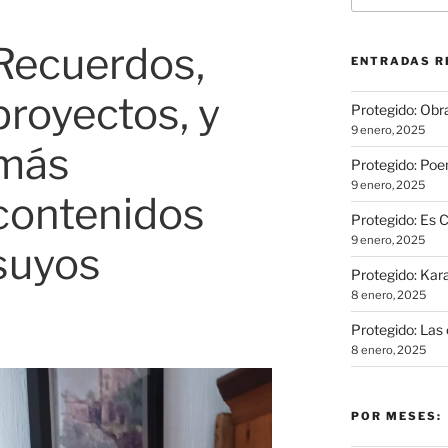
Recuerdos,
ENTRADAS R
proyectos, y
Protegido: Obra
9 enero, 2025
más
Protegido: Poe
9 enero, 2025
contenidos
Protegido: Es 
9 enero, 2025
suyos
Protegido: Kar
8 enero, 2025
Protegido: Las 
8 enero, 2025
POR MESES: