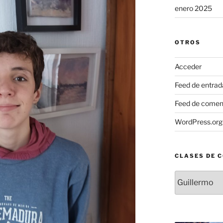
enero 2025
OTROS
Acceder
Feed de entrad
Feed de comen
WordPress.org
CLASES DE 
Clases
de
contenido