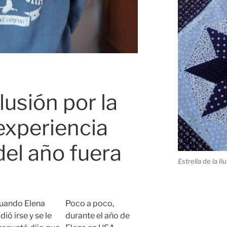
Ilusión por la
experiencia
del año fuera
Estrella de la Il
uando Elena
Poco a poco,
dió irse y se le
durante el año de