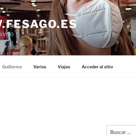
.FESAGO.ES
o V6.0
Guillermo
Varios
Viajes
Acceder al sitio
Buscar
por: