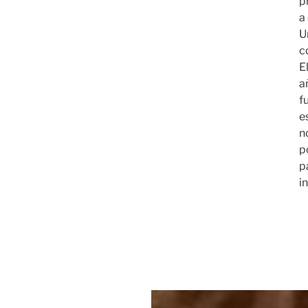
p
a 
U
c
E
a
fu
e
n
p
p
i