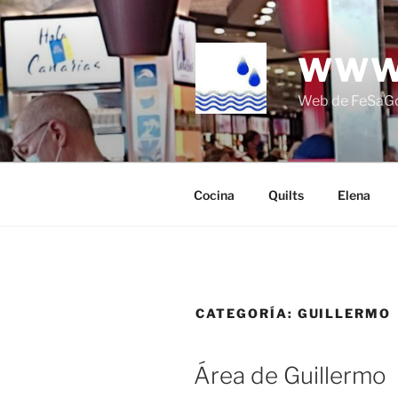
Saltar
al
contenido
WWW
Web de FeSaG
Cocina
Quilts
Elena
CATEGORÍA:
GUILLERMO
Área de Guillermo